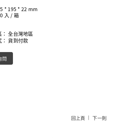
5 * 195 * 22 mm
0 入 / 箱
區：
全台灣地區
式：
貨到付款
詢問
|
回上頁
下一則