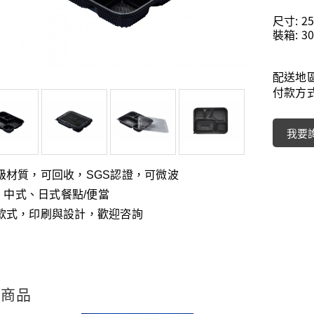
尺寸: 25
裝箱: 30
配送地
付款方
我要
級材質，可回收，
SGS
認證，可微波
、
: 中式
日式餐點/便當
款式，印刷與設計，歡迎咨詢
關商品