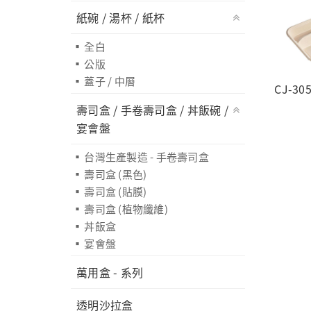
紙碗 / 湯杯 / 紙杯
全白
公版
蓋子 / 中層
CJ-305
壽司盒 / 手卷壽司盒 / 丼飯碗 /
宴會盤
台灣生產製造 - 手卷壽司盒
壽司盒 (黑色)
壽司盒 (貼膜)
壽司盒 (植物纖維)
丼飯盒
宴會盤
萬用盒 - 系列
透明沙拉盒