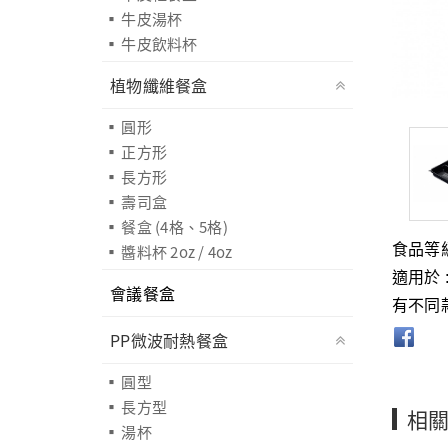
牛皮湯杯
牛皮飲料杯
植物纖維餐盒
圓形
正方形
長方形
壽司盒
餐盒 (4格、5格)
醬料杯 2oz / 4oz
食品等
適用於 
會議餐盒
有不同
PP微波耐熱餐盒
圓型
長方型
相
湯杯