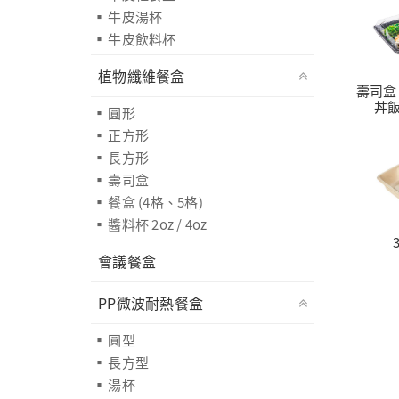
牛皮湯杯
牛皮飲料杯
植物纖維餐盒
壽司盒 
丼飯
圓形
正方形
長方形
壽司盒
餐盒 (4格、5格)
醬料杯 2oz / 4oz
會議餐盒
PP微波耐熱餐盒
圓型
長方型
湯杯