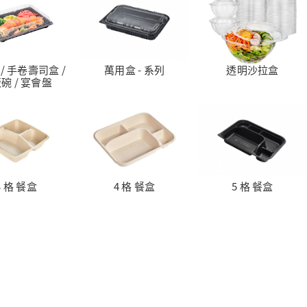
/ 手卷壽司盒 /
萬用盒 - 系列
透明沙拉盒
碗 / 宴會盤
3 格 餐盒
4 格 餐盒
5 格 餐盒