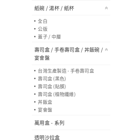
紙碗 / 湯杯 / 紙杯
全白
公版
蓋子 / 中層
壽司盒 / 手卷壽司盒 / 丼飯碗 /
宴會盤
台灣生產製造 - 手卷壽司盒
壽司盒 (黑色)
壽司盒 (貼膜)
壽司盒 (植物纖維)
丼飯盒
宴會盤
萬用盒 - 系列
透明沙拉盒