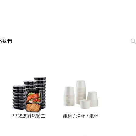
絡我們
PP微波耐熱餐盒
紙碗 / 湯杯 / 紙杯